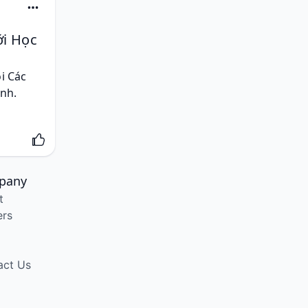
ới Học
i Các 
nh. 
pany
t
ers
act Us