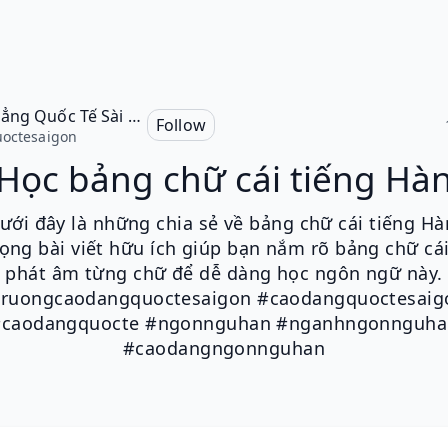
Cao Đẳng Quốc Tế Sài Gòn
Follow
octesaigon
Học bảng chữ cái tiếng Hà
dưới đây là những chia sẻ về bảng chữ cái tiếng H
vọng bài viết hữu ích giúp bạn nắm rõ bảng chữ cái
phát âm từng chữ để dễ dàng học ngôn ngữ này.
truongcaodangquoctesaigon #caodangquoctesaig
#caodangquocte #ngonnguhan #nganhngonnguha
#caodangngonnguhan