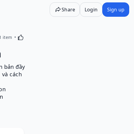
Share
Login
Sign up
Activating this element will cause content on the p
1 item
n
àn bản đầy
 và cách
on
n