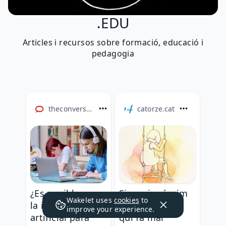
.EDU
Articles i recursos sobre formació, educació i
pedagogia
theconversation.com
catorze.cat
¿Es posible usar
Si no riguéssim
Wakelet uses
cookies
to
la inteligencia
les gràcies de
improve your experience.
artificial para
qui fa mal