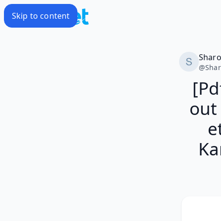
Skip to content
Shar
@
Sha
[Pd
out
e
Ka