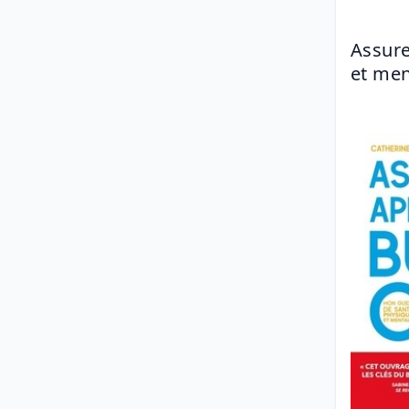
Assure
et men