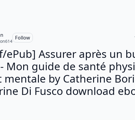
on
Follow
ron614
f/ePub] Assurer après un b
 - Mon guide de santé phys
t mentale by Catherine Bori
rine Di Fusco download eb