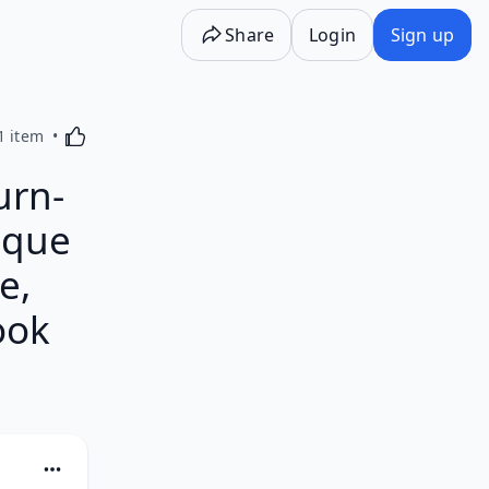
Share
Login
Sign up
Activating this element will cause content on the p
1 item
urn-
ique
e,
ook