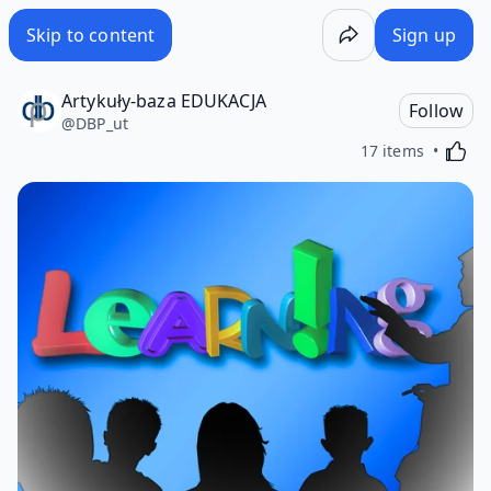
Skip to content
Sign up
Artykuły-baza EDUKACJA
Follow
@
DBP_ut
Activa
17 items