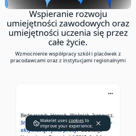
Wspieranie rozwoju
umiejętności zawodowych oraz
umiejętności uczenia się przez
całe życie.
Wzmocnienie współpracy szkół i placówek z
pracodawcami oraz z instytucjami regionalnymi
Bednarczyk, Henryk, Woźniak, Ireneusz. 
Wakelet uses
cookies
to
Standardy kompetencji zawodowych w 
improve your experience.
aktywizacji rynku pracy
. "Edukacja 