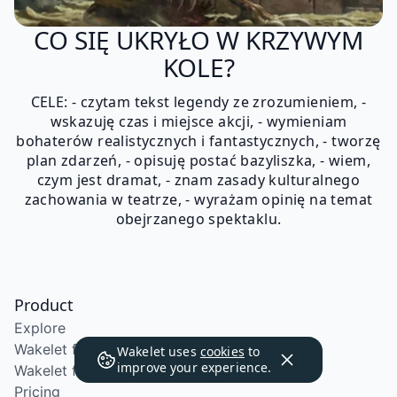
CO SIĘ UKRYŁO W KRZYWYM
KOLE?
CELE: - czytam tekst legendy ze zrozumieniem, -
wskazuję czas i miejsce akcji, - wymieniam
bohaterów realistycznych i fantastycznych, - tworzę
plan zdarzeń, - opisuję postać bazyliszka, - wiem,
czym jest dramat, - znam zasady kulturalnego
zachowania w teatrze, - wyrażam opinię na temat
obejrzanego spektaklu.
Product
Explore
Wakelet for Education
Wakelet uses
cookies
to
improve your experience.
Wakelet for School Districts
Pricing