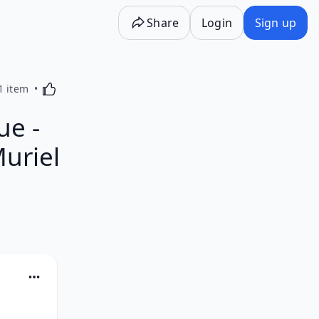
Share
Login
Sign up
Activating this element will cause content on the p
1 item
ue -
uriel