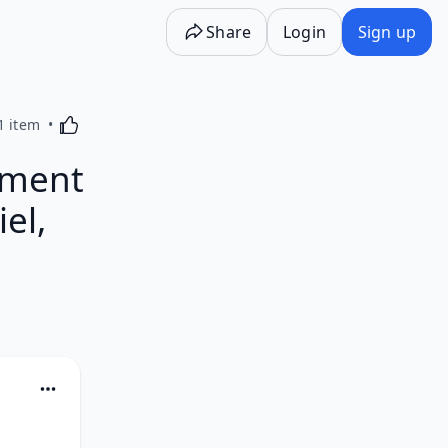
Share
Login
Sign up
Activating this element will cause content on the p
1 item
mment
el,