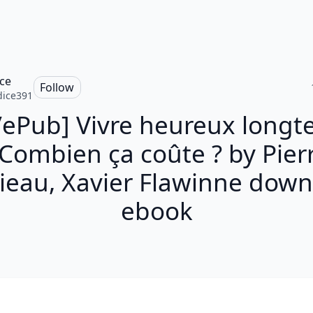
ce
Follow
ice391
/ePub] Vivre heureux long
 Combien ça coûte ? by Pier
ieau, Xavier Flawinne dow
ebook