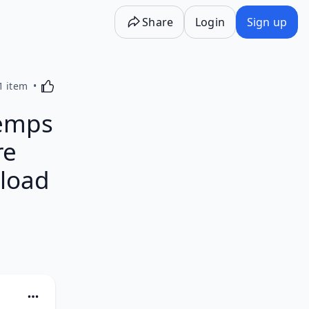
Share
Login
Sign up
Activating this element will cause content on the p
1 item
temps
re
nload