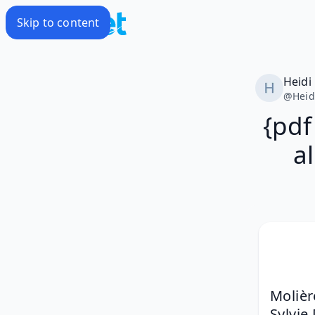
Skip to content
Heidi
@
Heid
{pdf
al
Molière
Sylvie