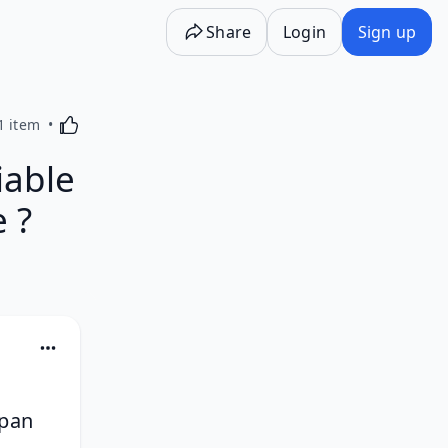
Share
Login
Sign up
Activating this element will cause content on the p
1 item
iable
e ?
pan 