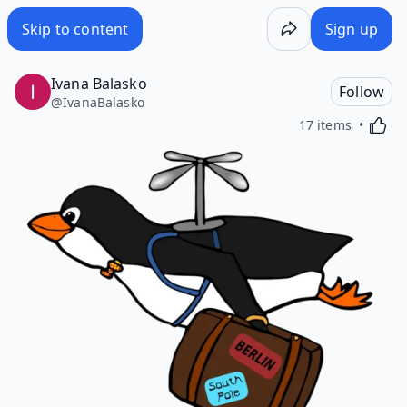
Skip to content
Sign up
Ivana Balasko
Follow
@
IvanaBalasko
Activa
17 items