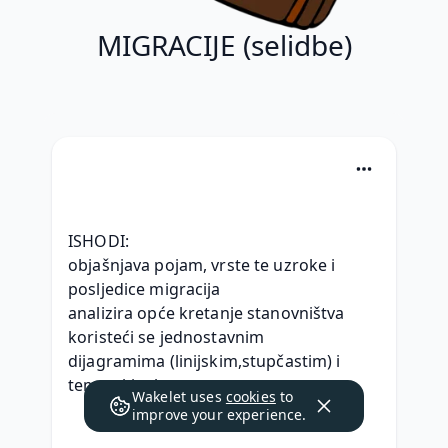
MIGRACIJE (selidbe)
ISHODI:
objašnjava pojam, vrste te uzroke i 
posljedice migracija
analizira opće kretanje stanovništva 
koristeći se jednostavnim 
dijagramima (linijskim,stupčastim) i 
tematskim kartama
Wakelet uses
cookies
to
improve your experience.