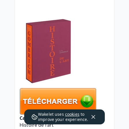
Wakelet uses
cookies
to
Caractéristiques
improve your experience.
Histoire de l'art