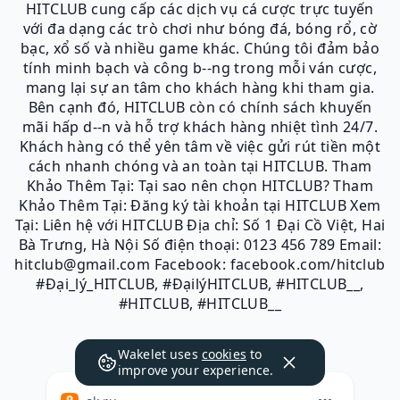
HITCLUB cung cấp các dịch vụ cá cược trực tuyến
với đa dạng các trò chơi như bóng đá, bóng rổ, cờ
bạc, xổ số và nhiều game khác. Chúng tôi đảm bảo
tính minh bạch và công b--ng trong mỗi ván cược,
mang lại sự an tâm cho khách hàng khi tham gia.
Bên cạnh đó, HITCLUB còn có chính sách khuyến
mãi hấp d--n và hỗ trợ khách hàng nhiệt tình 24/7.
Khách hàng có thể yên tâm về việc gửi rút tiền một
cách nhanh chóng và an toàn tại HITCLUB. Tham
Khảo Thêm Tại: Tại sao nên chọn HITCLUB? Tham
Khảo Thêm Tại: Đăng ký tài khoản tại HITCLUB Xem
Tại: Liên hệ với HITCLUB Địa chỉ: Số 1 Đại Cồ Việt, Hai
Bà Trưng, Hà Nội Số điện thoại: 0123 456 789 Email:
hitclub@gmail.com Facebook: facebook.com/hitclub
#Đại_lý_HITCLUB, #ĐạilýHITCLUB, #HITCLUB__,
#HITCLUB, #HITCLUB__
Wakelet uses
cookies
to
improve your experience.