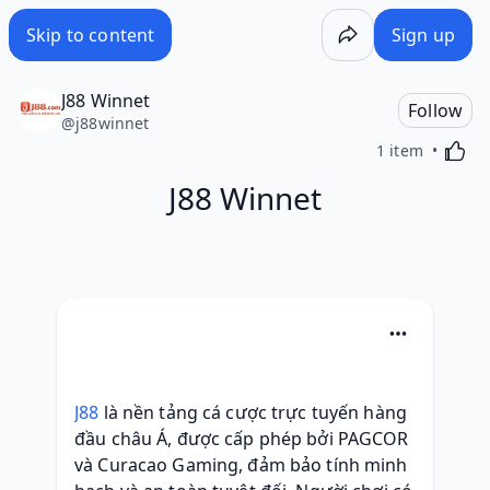
Skip to content
Sign up
J88 Winnet
Follow
@
j88winnet
Activa
1 item
J88 Winnet
J88 
là nền tảng cá cược trực tuyến hàng 
đầu châu Á, được cấp phép bởi PAGCOR 
và Curacao Gaming, đảm bảo tính minh 