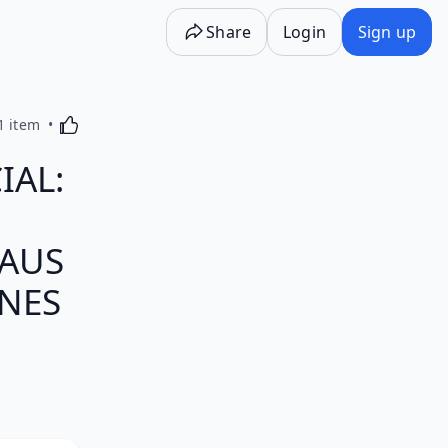
Share
Login
Sign up
Activating this element will cause content on the p
1 item
IAL:
SAUS
INES