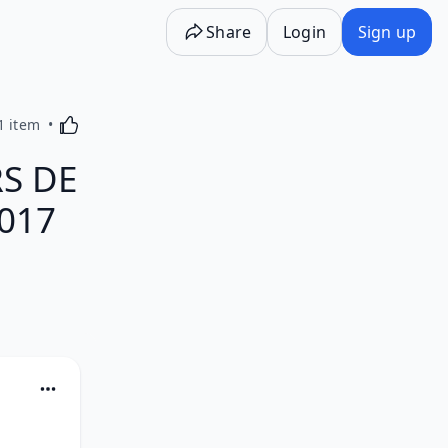
Share
Login
Sign up
Activating this element will cause content on the p
1 item
RS DE
017