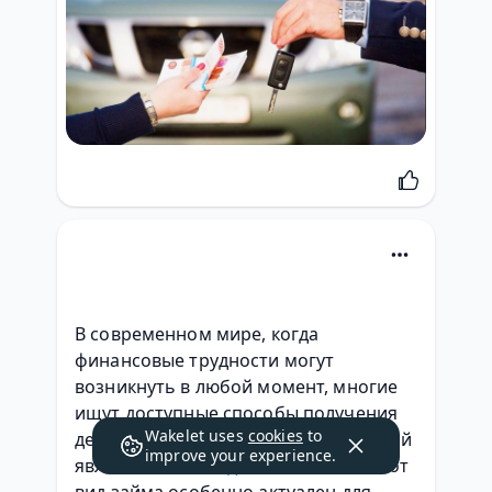
В современном мире, когда 
финансовые трудности могут 
возникнуть в любой момент, многие 
ищут доступные способы получения 
Wakelet uses
cookies
to
денег. Одним из популярных решений 
improve your experience.
является
займ под залог птс спб
. Этот 