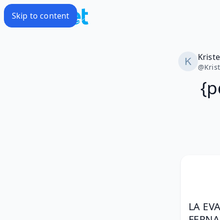
Skip to content
Krist
@
Kris
{p
LA EV
FERN