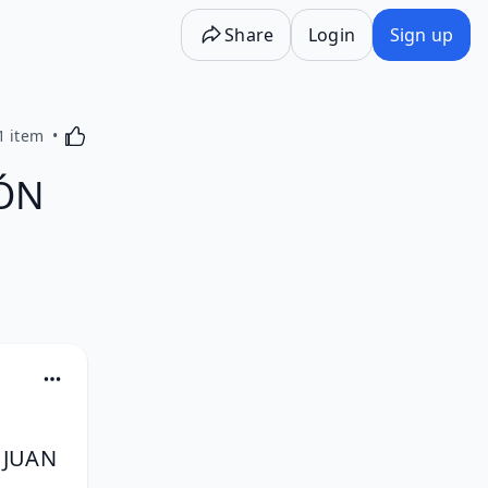
Share
Login
Sign up
Activating this element will cause content on the p
1 item
IÓN
JUAN 