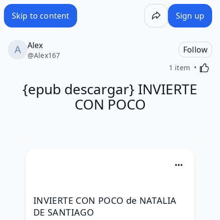
Skip to content
Sign up
Alex
Follow
@
Alex167
Activa
1 item
{epub descargar} INVIERTE
CON POCO
INVIERTE CON POCO de NATALIA 
DE SANTIAGO