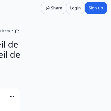
Share
Login
Sign up
Activating this element will cause content on the p
1 item
il de
il de