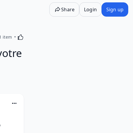
Share
Login
Sign up
Activating this element will cause content on the p
1 item
votre
o