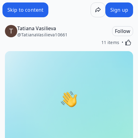
Skip to content
Sign up
Tatiana Vasilieva
Follow
@
TatianaVasilieva10661
Activa
11 items