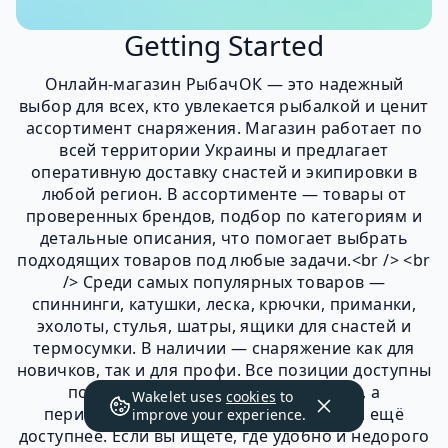
Getting Started
Онлайн-магазин РыбачОК — это надежный
выбор для всех, кто увлекается рыбалкой и ценит
ассортимент снаряжения. Магазин работает по
всей территории Украины и предлагает
оперативную доставку снастей и экипировки в
любой регион. В ассортименте — товары от
проверенных брендов, подбор по категориям и
детальные описания, что помогает выбрать
подходящих товаров под любые задачи.<br /> <br
/> Среди самых популярных товаров —
спиннинги, катушки, леска, крючки, приманки,
эхолоты, стулья, шатры, ящики для снастей и
термосумки. В наличии — снаряжение как для
новичков, так и для профи. Все позиции доступны
по действительно выгодным ценам, а
Wakelet uses
cookies
to
периодические скидки делают покупки ещё
improve your experience.
доступнее. Если вы ищете, где удобно и недорого