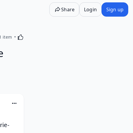
Share
Login
Sign up
Activating this element will cause content on the p
1 item
e
rie-