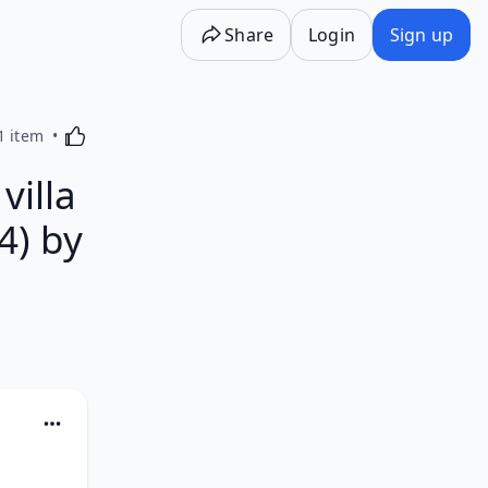
Share
Login
Sign up
Activating this element will cause content on the p
1 item
illa
 4) by