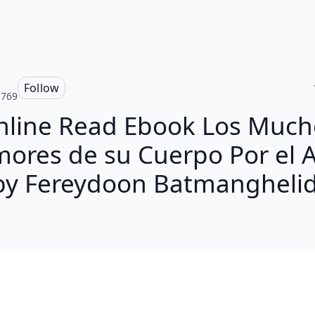
Follow
a769
nline Read Ebook Los Much
mores de su Cuerpo Por el 
by Fereydoon Batmanghelid