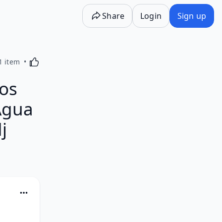
Share
Login
Sign up
Activating this element will cause content on the p
1 item
os
Agua
j