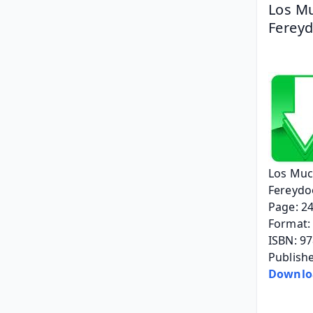
Los Mu
Ferey
Los Muc
Fereydo
Page: 2
Format: 
ISBN: 9
Publishe
Downlo