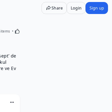
Share
Login
Sign up
Activating this element will cause content on the p
 items
sept’ de
kul
re ve Ev