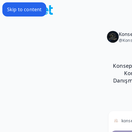
Skip to content
Konse
@
Kons
Konsept
Ko
Danışma