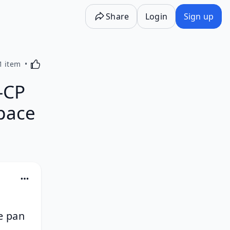
Share
Login
Sign up
Activating this element will cause content on the p
1 item
-CP
space
e pan 