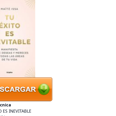
écnica
O ES INEVITABLE