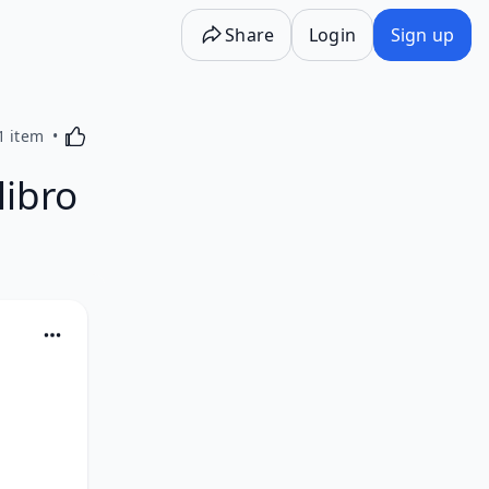
Share
Login
Sign up
Activating this element will cause content on the p
1 item
libro