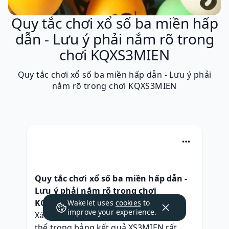
Quy tắc chơi xổ số ba miền hấp
dẫn - Lưu ý phải nắm rõ trong
chơi KQXS3MIEN
Quy tắc chơi xổ số ba miền hấp dẫn - Lưu ý phải
nắm rõ trong chơi KQXS3MIEN
Quy tắc chơi xổ số ba miền hấp dẫn - 
Lưu ý phải nắm rõ trong chơi 
KQXS3MIEN 
Wakelet uses
cookies
to
improve your experience.
Xác suất để chọn trúng một dãy số cụ 
thể trong bảng kết quả XS3MIEN rất 