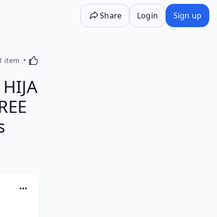
Share
Login
Sign up
Activating this element will cause content on the p
1 item
 HIJA
REE
s