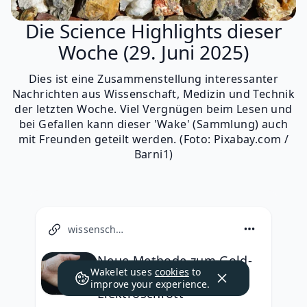
Die Science Highlights dieser
Woche (29. Juni 2025)
Dies ist eine Zusammenstellung interessanter
Nachrichten aus Wissenschaft, Medizin und Technik
der letzten Woche. Viel Vergnügen beim Lesen und
bei Gefallen kann dieser 'Wake' (Sammlung) auch
mit Freunden geteilt werden. (Foto: Pixabay.com /
Barni1)
wissenschaft.de
Neue Methode zum Gold-
Wakelet uses
cookies
to
Recycling aus
improve your experience.
Elektroschrott