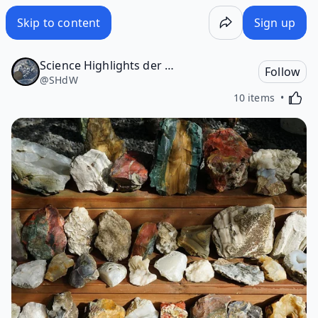
Skip to content
Sign up
Science Highlights der Woche
Follow
@
SHdW
Activa
10 items