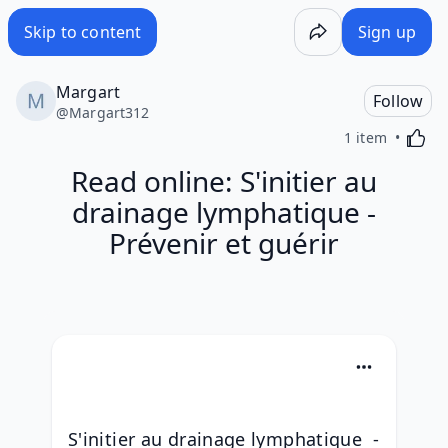
Skip to content
Sign up
Margart
Follow
@
Margart312
Activa
1 item
Read online: S'initier au
drainage lymphatique -
Prévenir et guérir
S'initier au drainage lymphatique  - 