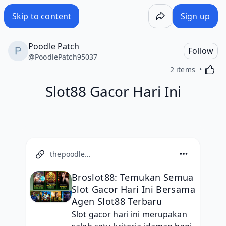
Skip to content
Sign up
Poodle Patch
Follow
@
PoodlePatch95037
Activa
2 items
Slot88 Gacor Hari Ini
thepoodlepatch.com
Broslot88: Temukan Semua
Slot Gacor Hari Ini Bersama
Agen Slot88 Terbaru
Slot gacor hari ini merupakan 