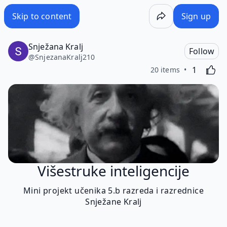
Skip to content
Sign up
Snježana Kralj
Follow
@
SnjezanaKralj210
Like
Activating
1
20 items
Višestruke inteligencije
Mini projekt učenika 5.b razreda i razrednice
Snježane Kralj