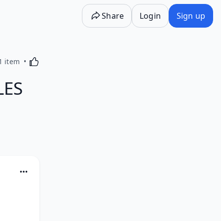
Share
Login
Sign up
Activating this element will cause content on the p
1 item
LES