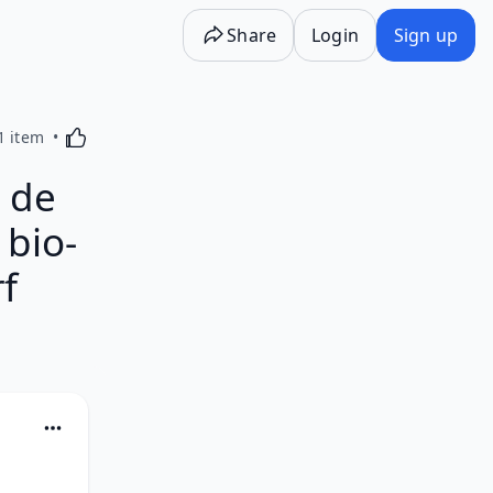
Share
Login
Sign up
Activating this element will cause content on the p
1 item
s de
 bio-
f