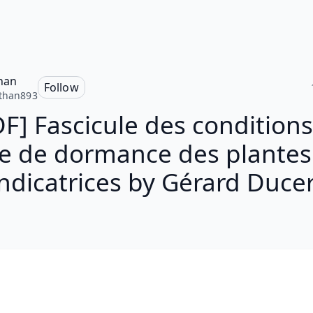
han
Follow
than893
F] Fascicule des condition
e de dormance des plantes
indicatrices by Gérard Ducer