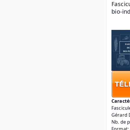
Fascic
bio-in
Caracté
Fascicul
Gérard 
Nb. de p
Format: