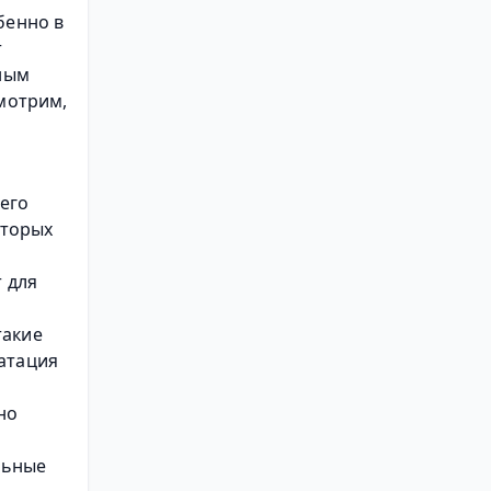
енно в 
т
ным 
мотрим, 
его 
торых 
для 
акие 
атация 
о 
ьные 