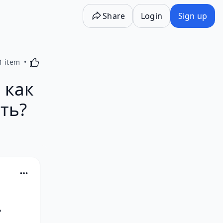
Share
Login
Sign up
Activating this element will cause content on the p
1 item
 как
ть?
 