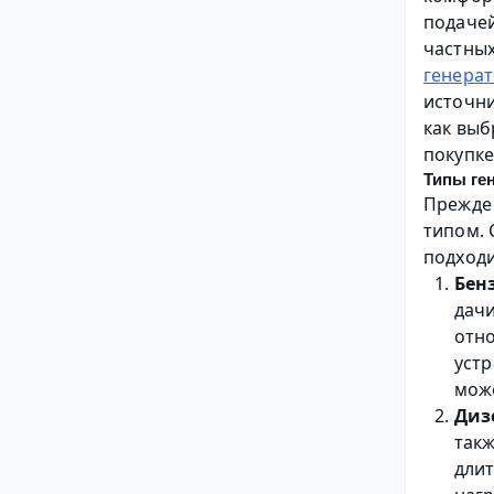
подачей
частных
генерат
источни
как выб
покупке
Типы ге
Прежде 
типом. 
подходи
Бен
дачи
отно
устр
може
Диз
такж
длит