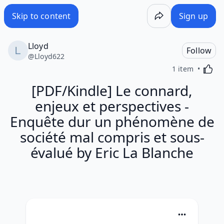
Skip to content
Sign up
Lloyd
Follow
@
Lloyd622
Activa
1 item
[PDF/Kindle] Le connard,
enjeux et perspectives -
Enquête dur un phénomène de
société mal compris et sous-
évalué by Eric La Blanche