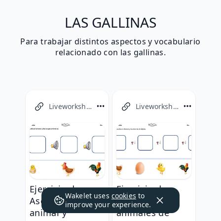
LAS GALLINAS
Para trabajar distintos aspectos y vocabulario
relacionado con las gallinas.
Liveworksheets
Liveworksheets
Ejercicio de
Ejercicio de
Wakelet uses
cookies
to
Asociaciones:
Vocabulario:
improve your experience.
animal y
animales de