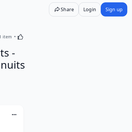
Share
Login
Sign up
Activating this element will cause content on the p
1 item
s -
nuits