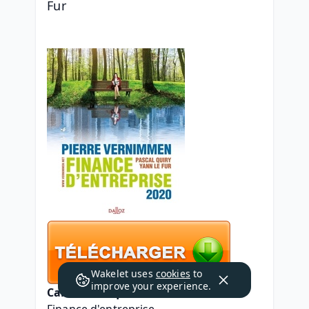
Fur
Wakelet uses
cookies
to
improve your experience.
Caractéristiques